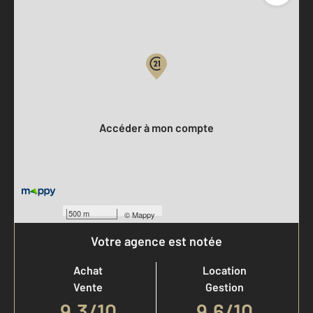
Parlons de vous, parlons biens
Votre compte :
Accéder à mon compte
500 m
©
Mappy
Votre agence est notée
Achat
Location
Vente
Gestion
9,3
/
10
9,6/10