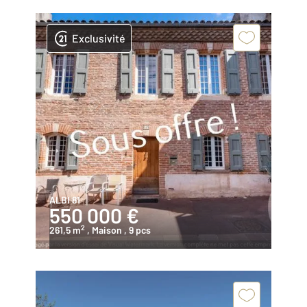
Exclusivité
ALBI 81
550 000 €
2
261,5 m
, Maison
, 9 pcs