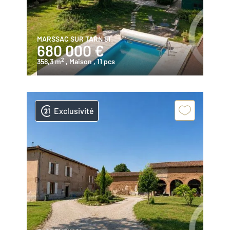
MARSSAC SUR TARN 81
680 000 €
2
358,3 m
, Maison
, 11 pcs
Exclusivité