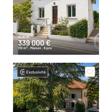
ALBI 81
339 000 €
2
110 m
, Maison
, 6 pcs
Exclusivité