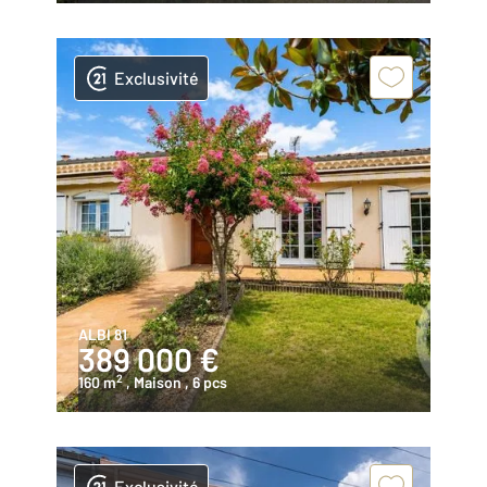
Exclusivité
ALBI 81
389 000 €
2
160 m
, Maison
, 6 pcs
Exclusivité