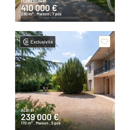
FLORENTIN 81
410 000 €
2
230 m
, Maison
, 7 pcs
Exclusivité
ALBI 81
239 000 €
2
170 m
, Maison
, 5 pcs