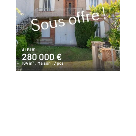
ALBI 81
280 000 €
2
164 m
, Maison
, 7 pcs