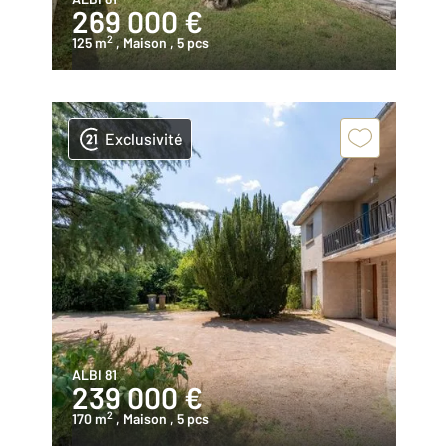
269 000 €
2
125 m
, Maison
, 5 pcs
Exclusivité
ALBI 81
239 000 €
2
170 m
, Maison
, 5 pcs