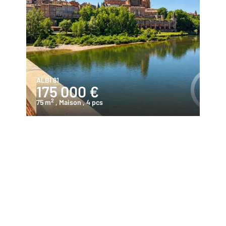
ALBI 81
175 000 €
2
75 m
, Maison
, 4 pcs