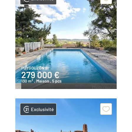
PUYGOUZON 81
279 000 €
2
130 m
, Maison
, 5 pcs
Exclusivité