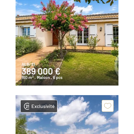
ALBI 81
389 000 €
2
160 m
, Maison
, 6 pcs
Exclusivité