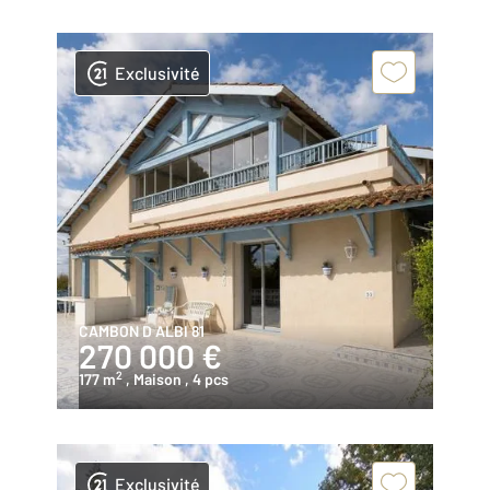
Exclusivité
CAMBON D ALBI 81
270 000 €
2
177 m
, Maison
, 4 pcs
Exclusivité