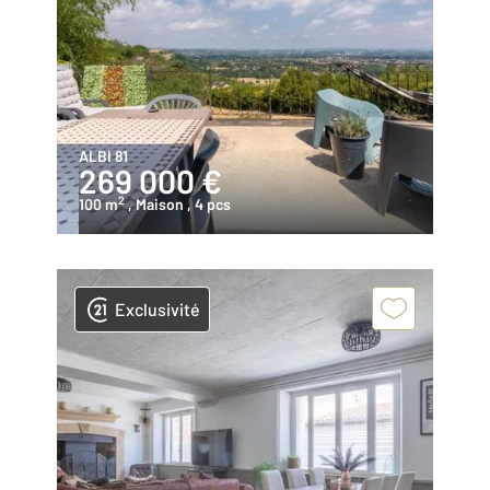
ALBI 81
269 000 €
2
100 m
, Maison
, 4 pcs
Exclusivité