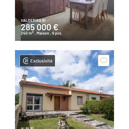
VALDERIES 81
285 000 €
2
240 m
, Maison
, 9 pcs
Exclusivité
ALBI 81