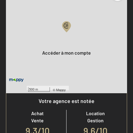
Parlons de vous, parlons biens
Votre compte :
Accéder à mon compte
500 m
©
Mappy
Votre agence est notée
Achat
Location
Vente
Gestion
9,3
/
10
9,6/10