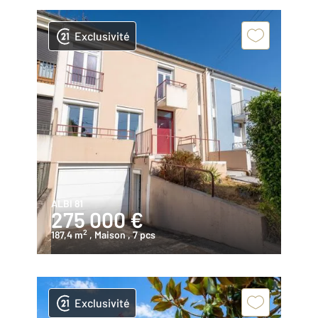
Exclusivité
ALBI 81
275 000 €
2
187,4 m
, Maison
, 7 pcs
Exclusivité