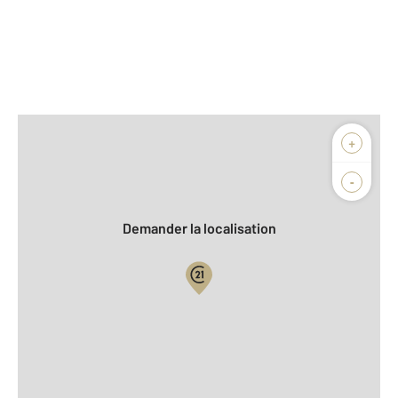
Afficher sur la carte :
+
Agence
Biens vendus
-
Demander la localisation
Vue globale
2
Surface totale : 180 m
2
Surface habitable : 152,5 m
2
Surface terrain : 1 919 m
Nombre de pièces : 7
[Voir le détail]