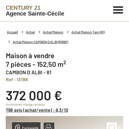
CENTURY 21
Agence Sainte-Cécile
Accueil
Achat
Achat Maison
Achat Maison Tarn (81)
Achat Maison CAMBON D ALBI (81990)
Maison à vendre
2
7 pièces - 152,50 m
CAMBON D ALBI - 81
Ref : 13198
372 000 €
Honoraires charge vendeur
798 avis (achat/vente) : 9,3/10
Exclusivité