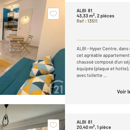
ALBI 81
2
43,33 m
, 2 pièces
Ref : 13511
ALBI - Hyper Centre, dans
cet agréable appartement 2
chaussé composé d'un séj
équipée (plaque et hotte),
avec toilette ...
Voir 
ALBI 81
2
20,40 m
, 1 pièce