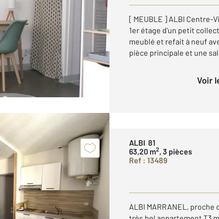
[ MEUBLE ] ALBI Centre-Vil
1er étage d'un petit colle
meublé et refait à neuf a
pièce principale et une sall
Voir 
ALBI 81
2
63,20 m
, 3 pièces
Ref : 13489
ALBI MARRANEL, proche de 
très bel appartement T3 