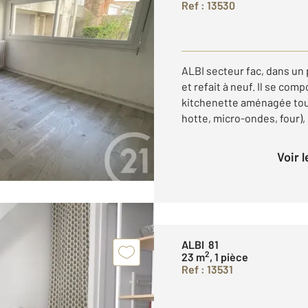
Ref : 13530
ALBI secteur fac, dans un 
et refait à neuf. Il se com
kitchenette aménagée tout
hotte, micro-ondes, four), 
Voir 
ALBI 81
2
23 m
, 1 pièce
Ref : 13531