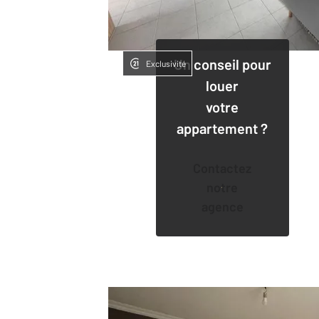
Un conseil pour
Exclusivité
louer
votre
appartement ?
Contactez
notre
agence