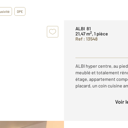
usivité
DPE
ALBI 81
2
21,47 m
, 1 pièce
Ref : 13548
ALBI hyper centre, au pie
meublé et totalement réno
étage, appartement compo
placard, un coin cuisine a
Voir 