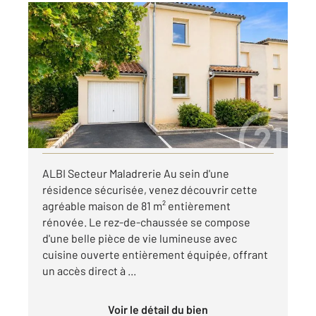
ALBI 81
2
81,65 m
, 4 pièces
Ref : 13494
Maison à louer
900 €
par mois charges comprises
Visiter le site dédié
ALBI Secteur Maladrerie Au sein d'une
résidence sécurisée, venez découvrir cette
agréable maison de 81 m² entièrement
rénovée. Le rez-de-chaussée se compose
d'une belle pièce de vie lumineuse avec
cuisine ouverte entièrement équipée, offrant
un accès direct à ...
Voir le détail du bien