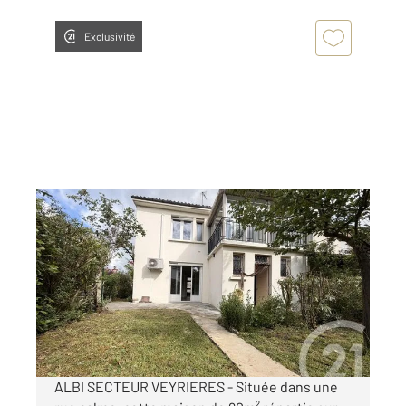
Exclusivité
ALBI 81
2
88 m
, 5 pièces
Ref : 13429
Maison à louer
840 €
par mois charges comprises
ALBI SECTEUR VEYRIERES - Située dans une