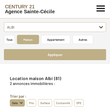
CENTURY 21
Agence Sainte-Cécile
ALBI
Tous
Maison
Appartement
Autres
Appliquer
Location maison Albi (81)
2 annonces immobilières :
Trier par :
Date
Prix
Surface
Exclusivité
DPE