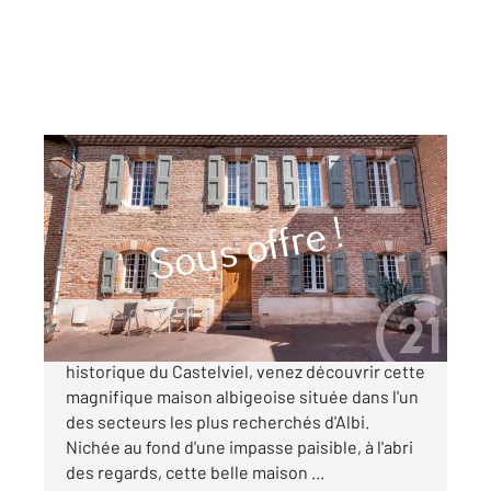
ALBI 81
2
261,46 m
, 9 pièces
Ref : 13470
Maison à vendre
550 000 €
EXCEPTIONNEL ! ALBI, dans le quartier
historique du Castelviel, venez découvrir cette
magnifique maison albigeoise située dans l'un
des secteurs les plus recherchés d'Albi.
Nichée au fond d'une impasse paisible, à l'abri
des regards, cette belle maison ...