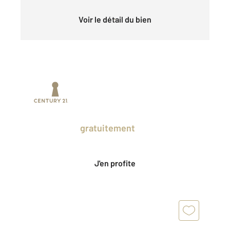
Voir le détail du bien
Prenez un temps d'avance sur le marché
en profitant
gratuitement
des Ventes
Privées CENTURY 21.
J'en profite