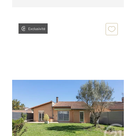
Exclusivité
ALBI 81
2
121 m
, 4 pièces
Ref : 13454
Maison à vendre
319 000 €