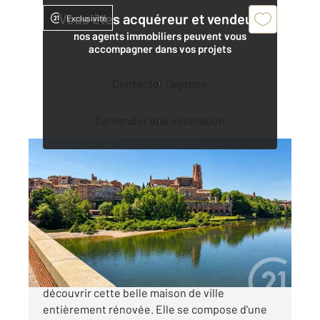
Vous êtes acquéreur et vendeur,
Exclusivité
nos agents immobiliers peuvent vous
accompagner dans vos projets
Contacter l'agence
Demander une estimation
ALBI 81
2
75 m
, 4 pièces
Ref : 13098
Maison à vendre
175 000 €
ALBI à deux pas de la Cathédrale, venez
découvrir cette belle maison de ville
entièrement rénovée. Elle se compose d'une