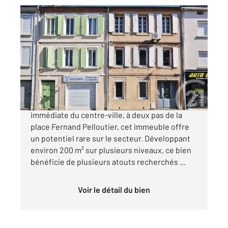
ALBI 81
2
181,63 m
, 10 pièces
Ref : 13309
Maison à vendre
280 000 €
IDEAL INVESTISSEUR ! ALBI situé à proximité
immédiate du centre-ville, à deux pas de la
place Fernand Pelloutier, cet immeuble offre
un potentiel rare sur le secteur. Développant
environ 200 m² sur plusieurs niveaux, ce bien
bénéficie de plusieurs atouts recherchés ...
Voir le détail du bien