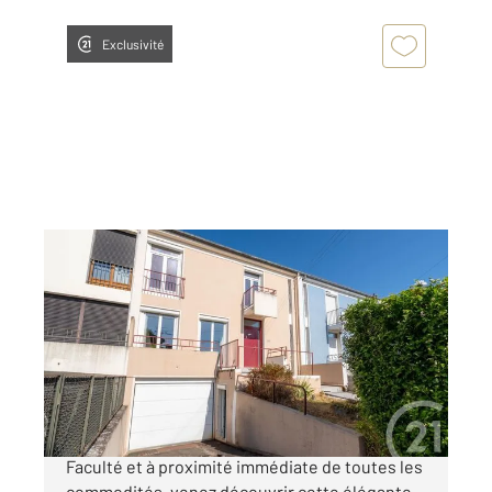
Exclusivité
ALBI 81
2
187,42 m
, 7 pièces
Ref : 13455
Maison à vendre
275 000 €
ALBI Centre-ville. à seulement 2 minutes de la
Faculté et à proximité immédiate de toutes les
commodités, venez découvrir cette élégante