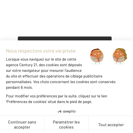
Agence immobilière
Vente
Vente maison
Vous envisagez
une carrière dans l'immobilier ?
Découvrir nos offres
1
Créer une alerte
Notre agence à ALBI