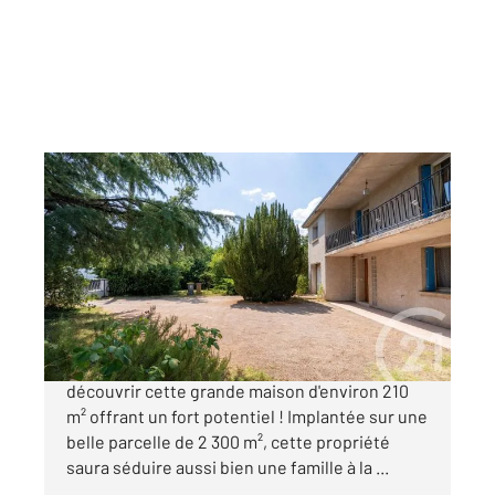
ALBI 81
2
170 m
, 5 pièces
Ref : 13251
Maison à vendre
239 000 €
ALBI à proximité de l'École des Mines, venez
découvrir cette grande maison d'environ 210
m² offrant un fort potentiel ! Implantée sur une
belle parcelle de 2 300 m², cette propriété
saura séduire aussi bien une famille à la ...