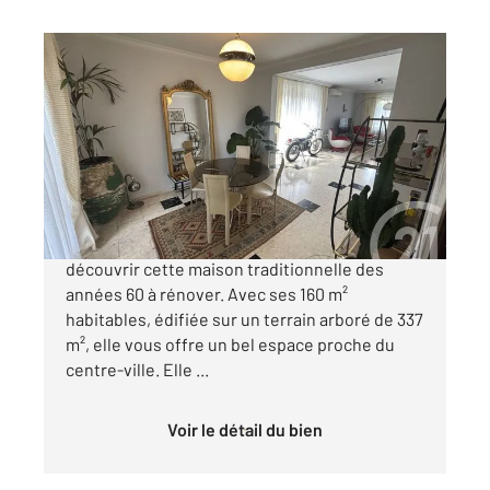
ALBI 81
2
160 m
, 8 pièces
Ref : 13109
Maison à vendre
275 000 €
ALBI Bellevue, dans une rue au calme, venez
découvrir cette maison traditionnelle des
années 60 à rénover. Avec ses 160 m²
habitables, édifiée sur un terrain arboré de 337
m², elle vous offre un bel espace proche du
centre-ville. Elle ...
Voir le détail du bien