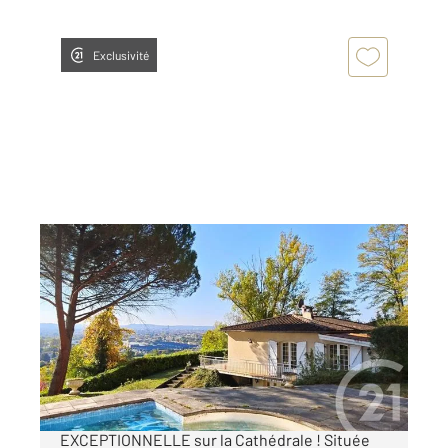
Exclusivité
ALBI 81
2
204 m
, 9 pièces
Ref : 13023
Maison à vendre
375 000 €
RARE Double habitation avec vue
EXCEPTIONNELLE sur la Cathédrale ! Située