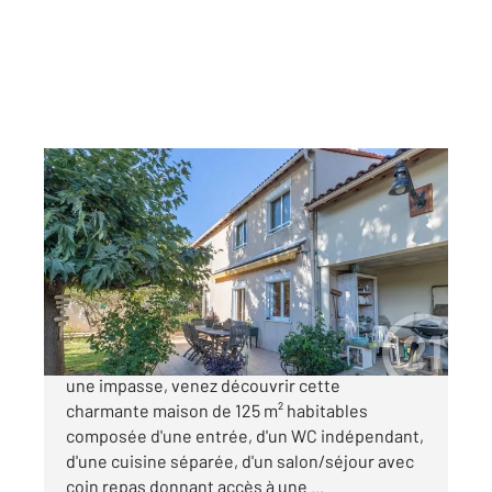
ALBI 81
2
125 m
, 6 pièces
Ref : 12952
Maison à vendre
259 000 €
ALBI proche Stadium, idéalement située dans
une impasse, venez découvrir cette
charmante maison de 125 m² habitables
composée d'une entrée, d'un WC indépendant,
d'une cuisine séparée, d'un salon/séjour avec
coin repas donnant accès à une ...