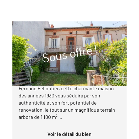
ALBI 81
2
164 m
, 7 pièces
Ref : 13311
Maison à vendre
280 000 €
ALBI à seulement 10 minutes à pied de la place
Fernand Pelloutier, cette charmante maison
des années 1930 vous séduira par son
authenticité et son fort potentiel de
rénovation, le tout sur un magnifique terrain
arboré de 1 100 m² ...
Voir le détail du bien