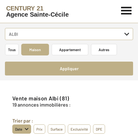
CENTURY 21
Agence Sainte-Cécile
ALBI
Tous
Maison
Appartement
Autres
Appliquer
Vente maison Albi (81)
19 annonces immobilières :
Trier par :
Date
Prix
Surface
Exclusivité
DPE