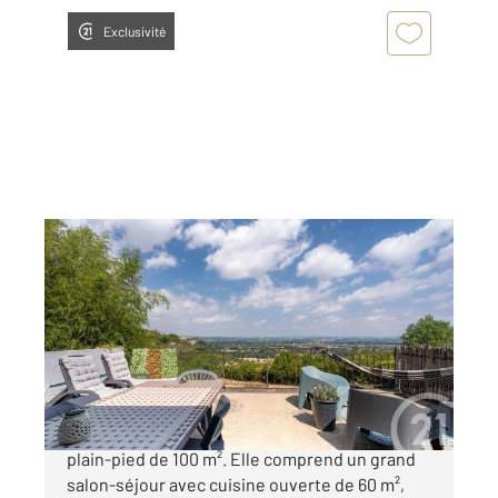
Exclusivité
ALBI 81
2
100 m
, 4 pièces
Ref : 13355
Maison à vendre
269 000 €
ALBI, venez découvrir cette superbe villa de
plain-pied de 100 m². Elle comprend un grand
salon-séjour avec cuisine ouverte de 60 m²,