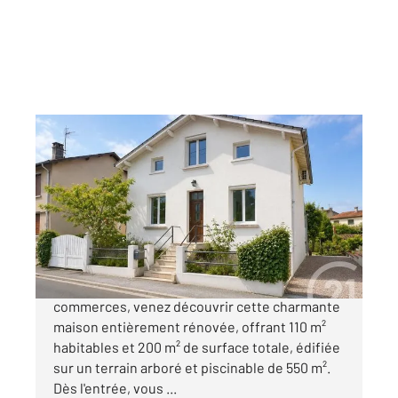
ALBI 81
2
110 m
, 6 pièces
Ref : 13534
Maison à vendre
339 000 €
Secteur MALADRERIE, à deux pas de tous les
commerces, venez découvrir cette charmante
maison entièrement rénovée, offrant 110 m²
habitables et 200 m² de surface totale, édifiée
sur un terrain arboré et piscinable de 550 m².
Dès l'entrée, vous ...