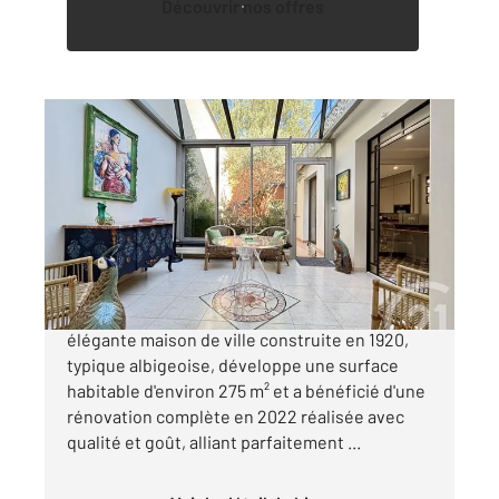
Découvrir nos offres
ALBI 81
2
275 m
, 8 pièces
Ref : 13335
Maison à vendre
645 000 €
ALBI Secteur Pelloutier, en plein centre, cette
élégante maison de ville construite en 1920,
typique albigeoise, développe une surface
habitable d'environ 275 m² et a bénéficié d'une
rénovation complète en 2022 réalisée avec
qualité et goût, alliant parfaitement ...