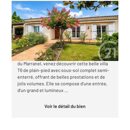
ALBI 81
2
160 m
, 6 pièces
Ref : 13427
Maison à vendre
389 000 €
ALBI idéalement située dans le quartier prisé
du Marranel, venez découvrir cette belle villa
T6 de plain-pied avec sous-sol complet semi-
enterré, offrant de belles prestations et de
jolis volumes. Elle se compose d'une entrée,
d'un grand et lumineux ...
Voir le détail du bien