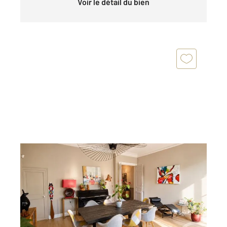
Voir le détail du bien
ALBI 81
2
235 m
, 9 pièces
Ref : 13413
Maison à vendre
519 000 €