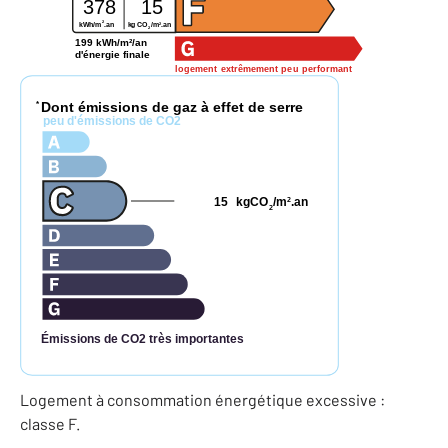
378
15
2
2
kWh/m
.an
kg CO
/m
.an
2
199 kWh/m²/an
d'énergie finale
logement extrêmement peu performant
Dont émissions de gaz à effet de serre
*
peu d'émissions de CO2
15
kgCO
/m
.an
2
2
Émissions de CO2 très importantes
Logement à consommation énergétique excessive :
classe F.