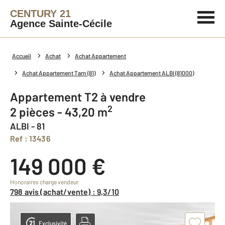
CENTURY 21
Agence Sainte-Cécile
Accueil
Achat
Achat Appartement
Achat Appartement Tarn (81)
Achat Appartement ALBI (81000)
Appartement T2 à vendre
2
2 pièces - 43,20 m
ALBI - 81
Ref : 13436
149 000 €
Honoraires charge vendeur
798 avis (achat/vente) : 9,3/10
Exclusivité