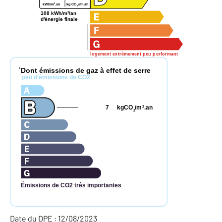
2
2
kWh/m
.an
kg CO
/m
.an
2
108 kWh/m²/an
d'énergie finale
logement extrêmement peu performant
Dont émissions de gaz à effet de serre
*
peu d'émissions de CO2
7
kgCO
/m
.an
2
2
Émissions de CO2 très importantes
Date du DPE : 12/08/2023