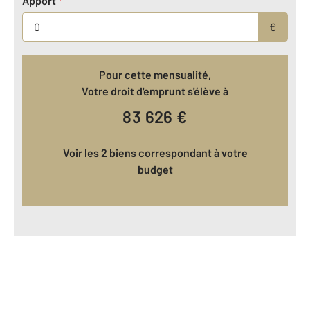
Apport
*
€
Pour cette mensualité,
Votre droit d'emprunt s'élève à
83 626
€
Voir les 2 biens correspondant à votre
budget