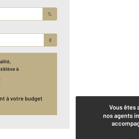
%
€
lité,
s'élève à
€
ant à votre budget
Vous êtes 
nos agents i
accompagn