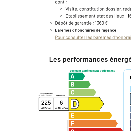
dont :
Visite, constitution dossier, réd
Etablissement état des lieux : 1
Dépôt de garantie : 1360 €
Barèmes d'honoraires de l'agence
Pour consulter les barèmes d'honorair
Les performances énerg
logement extrêmement performant
*
consommation
(énergie primaire)
émissions
225
6
2
2
kWh/m
.an
kg CO
/m
.an
2