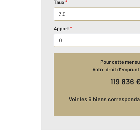
Taux
*
Apport
*
Pour cette mensua
Votre droit d'emprunt 
119 836
Voir les 6 biens correspond