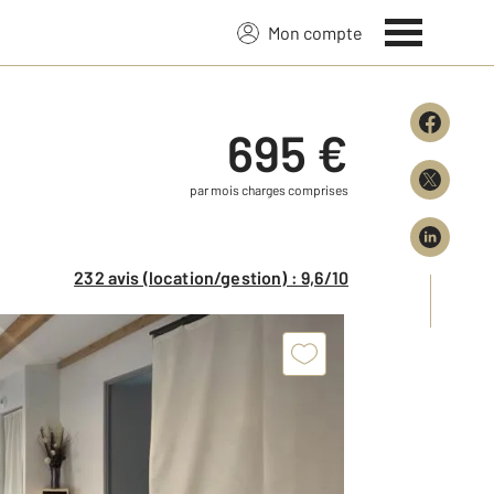
Mon compte
695 €
par mois charges comprises
232 avis (location/gestion) : 9,6/10