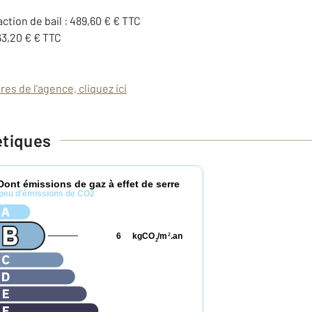
action de bail : 489,60 € € TTC
63,20 € € TTC
es de l'agence, cliquez ici
étiques
Dont émissions de gaz à effet de serre
peu d'émissions de CO2
6
kgCO
/m
.an
2
2