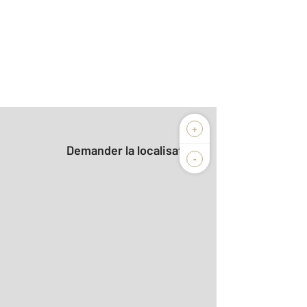
+
Demander la localisation
-
r le détail]
0