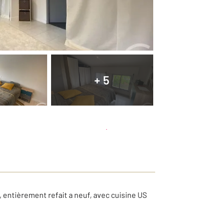
+ 5
Planifier une visite
et déposer un dossier
entièrement refait a neuf, avec cuisine US