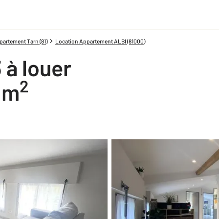
artement Tarn (81)
Location Appartement ALBI (81000)
 à louer
2
0 m