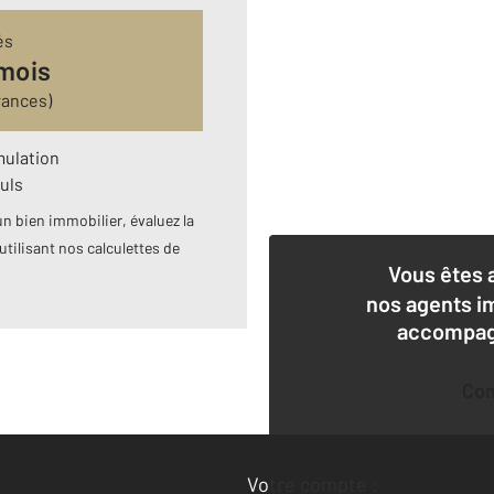
és
 mois
rances)
mulation
uls
n bien immobilier, évaluez la
utilisant nos calculettes de
Vous êtes 
nos agents i
accompagn
Co
Deman
Votre compte :