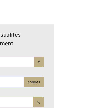
sualités
ement
€
années
%