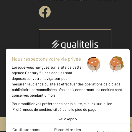
Votre agence est notée
Achat
Location
Vente
Gestion
9,3
/
10
9,6/10
Mentions légales & CGU et Barèmes d'honora