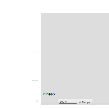
Afficher sur la carte :
Agence
Vue globale
2
Surface totale : 1100 m
Équipements
Général
Accès tarn
500 m
©
Mappy