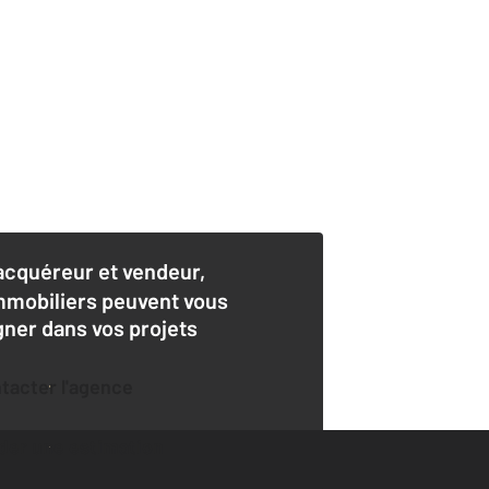
acquéreur et vendeur,
mmobiliers peuvent vous
er dans vos projets
ntacter l'agence
der une estimation